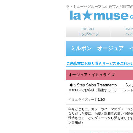
ラ・ミューゼグループは伊丹市と尼崎市
TOP PAGE
HAIR
トップページ
ヘア
ミルボン オージュア 
ご来店前にお取り置きサービスをご利用
オージュア・イミュライズ
◆５Step Salon Treatment
※サロンでお客様に施術するトリートメン
イミュライズ
サージ1/2/3
年令とともに、カラーやパーマのダメージ
なりだした髪に、毛髪と親和性の高い毛髪
浸透させることでダメージから髪を守りま
ン専用品）