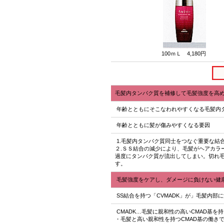
100ｍＬ 4,180円
毛髪内タンパク質を補修して毛髪強度を高
年齢とともにそこなわれやすくなる毛髪内
年齢とともに髪が傷みやすくなる要因
1.毛髪内タンパク質同士をつなぐ重要な結
２.ＳＳ結合の減少により、毛髪がヘアカラ
過度にタンパク質が流出してしまい。切れ
す。
毛髪強度をケアし、ダメージに負けない健
SS結合を持つ「CVMADK」が」毛髪内部
CMADK…毛髪に親和性の高いCMAD基を
・毛髪と高い親和性を持つCMAD基の働き