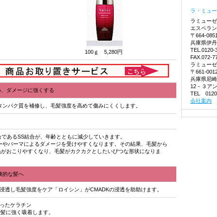
ラ・ミュー
ラミューゼ
エスペラン
〒664-085
兵庫県伊丹市
TEL.0120-
100ｇ 5,280円
FAX.072-7
ラミューゼ
〒661-001
兵庫県尼崎
12－３ア
め、ダメージに強くする
TEL 0120
会社案内
タンパク質を補修し、毛髪強度を高めて傷みにくくします。
合であるSS結合が、年齢とともに減少していきます。
ーやパーマによるダメージを受けやすくなります。その結果、毛髪から
毛がおこりやすくなり、毛髪がカクカクとしたいびつな形状になりま
康的な髪へ
に浸透し毛髪強度をケア「ロイシン」がCMADKの浸透を助助けます。
持ったケラチン
で髪に強く吸着します。