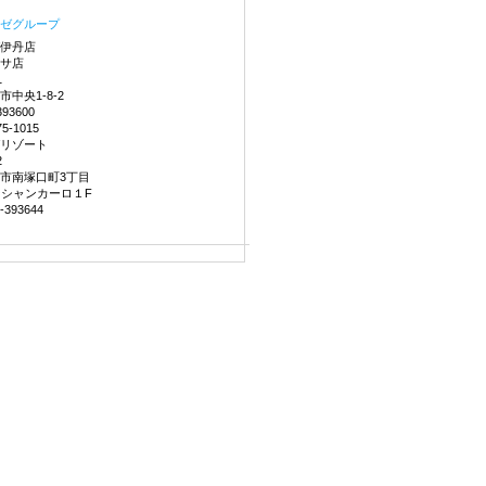
ゼグループ
伊丹店
サ店
1
中央1-8-2
393600
75-1015
リゾート
2
市南塚口町3丁目
ンシャンカーロ１F
-393644