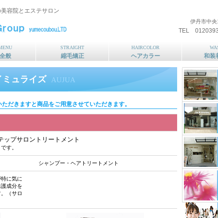
の美容院とエステサロン
伊丹市中央
TEL 012039
MENU
STRAIGHT
HAIRCOLOR
WA
全般
縮毛矯正
ヘアカラー
和装
イミュライズ
AUJUA
いただきますと商品をご用意させていただきます。
o 5ステップサロントリートメント
トです。
シャンプー・ヘアトリートメント
が特に気に
保護成分を
す。（サロ